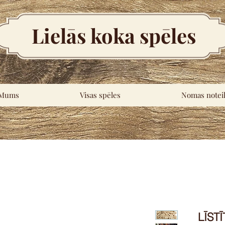
Lielās koka spēles
 Mums
Visas spēles
Nomas notei
LĪSTĪ