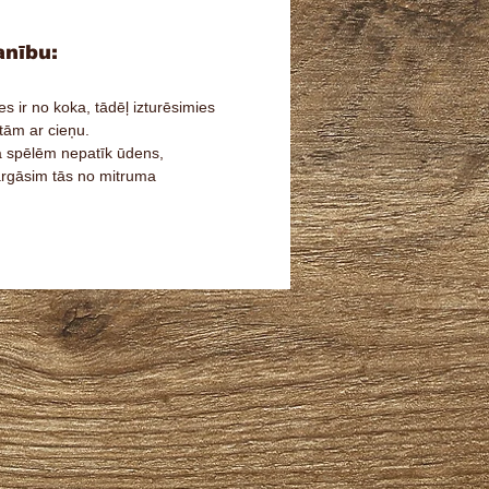
nību:
es ir no koka, tādēļ izturēsimies
 tām ar cieņu.
 spēlēm nepatīk ūdens,
rgāsim tās no mitruma