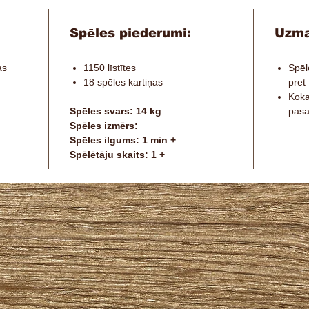
Spēles piederumi:
Uzma
as
1150 līstītes
Spēl
18 spēles kartiņas
pret
Koka
Spēles svars: 14 kg
pasa
Spēles izmērs:
Spēles ilgums: 1 min +
Spēlētāju skaits: 1 +